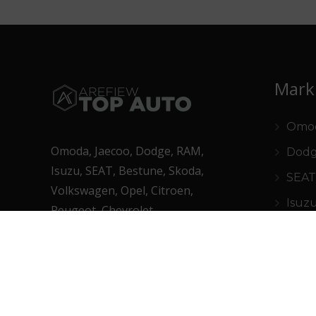
Mark
Omod
Omoda, Jaecoo, Dodge, RAM,
Dodg
Isuzu, SEAT, Bestune, Skoda,
SEAT 
Volkswagen, Opel, Citroen,
Isuzu
Peugeot, Chevrolet
Best
Krupniki 25, Białystok
+48 85 661 68 02
Skoda
Volk
Omoda i Jaecoo
Citro
Krupniki 25, Białystok