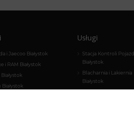
i
Usługi
a i Jaecoo Białystok
Stacja Kontroli Poja
Białystok
e i RAM Białystok
Blacharnia i Lakiernia
Białystok
Białystok
 Białystok
Ubezpieczenia Białys
une Białystok
Finanse Białystok
 Białystok
swagen Białystok
Inne
ën Białystok