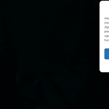
Aby
coo
Zgo
pod
zgo
fun