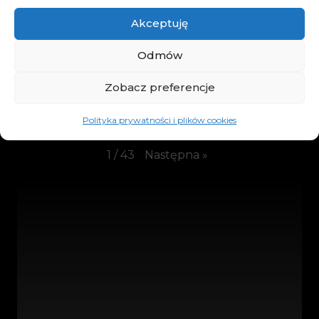
zostanie odświeżona.
Akceptuję
Akceptuję politykę prywatności Youtube
Odmów
Zobacz preferencje
Subskrybuj nas
Polityka prywatności i plików cookies
Następna
»
1
/
43