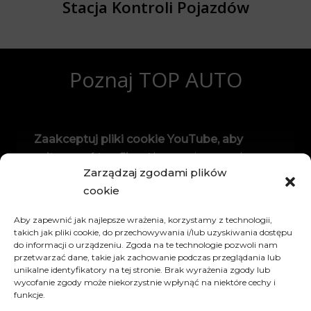
Stacja Kontroli Pojazdów
Poznaj TOP AUTO
Zaakceptuj pliki cookie YouTube, aby
odtworzyć ten film.
Akceptując, uzyskasz
Zarządzaj zgodami plików
dostęp do treści z YouTube, usługi
cookie
świadczonej przez zewnętrzną stronę
trzecią.
Aby zapewnić jak najlepsze wrażenia, korzystamy z technologii,
takich jak pliki cookie, do przechowywania i/lub uzyskiwania dostępu
do informacji o urządzeniu. Zgoda na te technologie pozwoli nam
Polityka prywatności YouTube
przetwarzać dane, takie jak zachowanie podczas przeglądania lub
unikalne identyfikatory na tej stronie. Brak wyrażenia zgody lub
Jeśli zaakceptujesz to powiadomienie,
wycofanie zgody może niekorzystnie wpłynąć na niektóre cechy i
funkcje.
Twój wybór zostanie zapisany, a strona