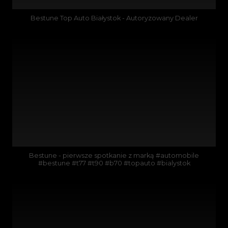
Bestune Top Auto Białystok - Autoryzowany Dealer
Bestune - pierwsze spotkanie z marką #automobile
#bestune #t77 #t90 #b70 #topauto #bialystok